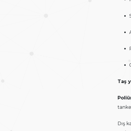
Taş 
Poliü
tanke
Dış k