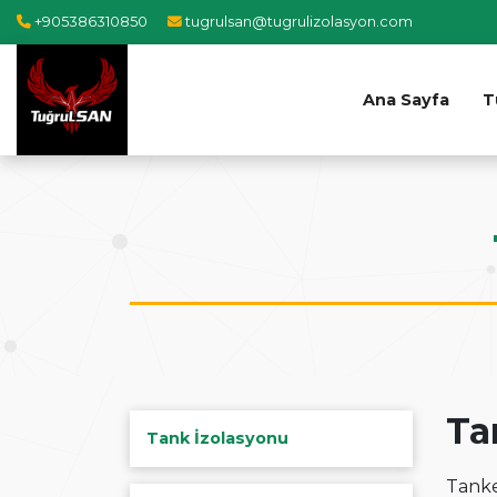
+905386310850
tugrulsan@tugrulizolasyon.com
Ana Sayfa
T
Ta
Tank İzolasyonu
Tanke