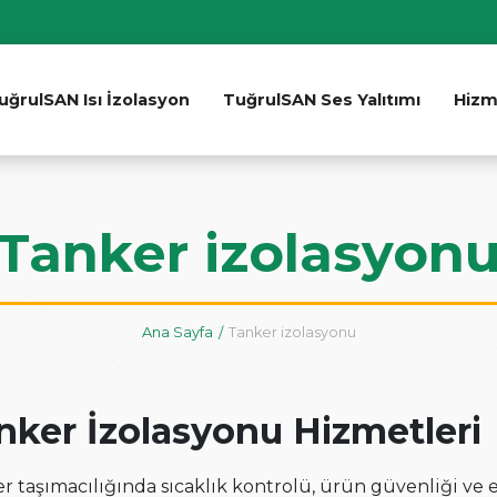
uğrulSAN Isı İzolasyon
TuğrulSAN Ses Yalıtımı
Hizm
Tanker izolasyon
Ana Sayfa
Tanker izolasyonu
nker İzolasyonu Hizmetleri
r taşımacılığında sıcaklık kontrolü, ürün güvenliği ve e