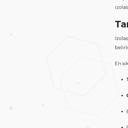
izola
Ta
İzola
belirl
En sı