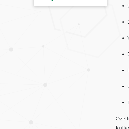
Özell
kulla