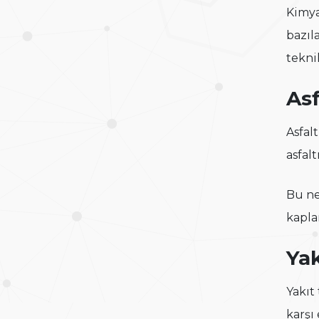
Kimya
bazıl
tekni
Asf
Asfal
asfal
Bu ne
kapla
Yak
Yakıt
karşı