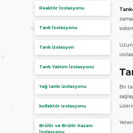
Reaktör İzolasyonu
Tank
zaman
Tank İzolasyonu
siste
Uzun 
Tank izolasyon
izola
Tank Yalıtım İzolasyonu
Ta
Yağ tankı izolasyonu
Bir t
sağla
üzeri
kollektör izolasyonu
Yeter
Brülör ve Brülör Kazanı
İzolasyonu