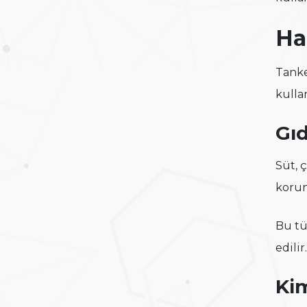
Ha
Tank
kulla
Gıd
Süt, 
korun
Bu tü
edilir.
Ki