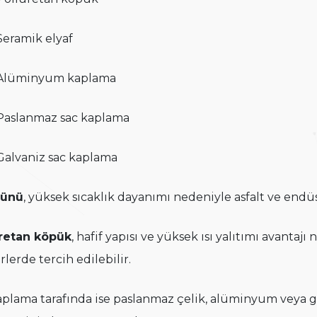
Seramik elyaf
Alüminyum kaplama
Paslanmaz sac kaplama
Galvaniz sac kaplama
yünü
, yüksek sıcaklık dayanımı nedeniyle asfalt ve endüst
retan köpük
, hafif yapısı ve yüksek ısı yalıtımı avantajı
rlerde tercih edilebilir.
aplama tarafında ise paslanmaz çelik, alüminyum veya ga