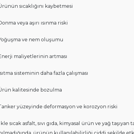
Ürünün sıcaklığını kaybetmesi
Donma veya aşırı ısınma riski
Yoğuşma ve nem oluşumu
Enerji maliyetlerinin artması
Isıtma sisteminin daha fazla çalışması
Ürün kalitesinde bozulma
Tanker yüzeyinde deformasyon ve korozyon riski
ikle sıcak asfalt, sıvı gıda, kimyasal ürün ve yağ taşıyan
nılmadığında, ürünün kullanılabilirliği ciddi şekilde etki