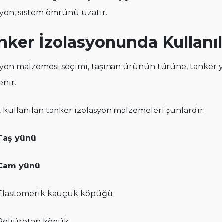
syon, sistem ömrünü uzatır.
nker İzolasyonunda Kullanı
syon malzemesi seçimi, taşınan ürünün türüne, tanker y
enir.
k kullanılan tanker izolasyon malzemeleri şunlardır:
Taş yünü
Cam yünü
Elastomerik kauçuk köpüğü
Poliüretan köpük