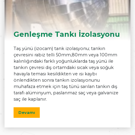
Genleşme Tankı İzolasyonu
Taş yünü (izocam) tank izolasyonu; tankın
çevresini rabiz telli 50mm,80mm veya 100mm
kalınlığındaki farklı yoğunluklarda taş yünü ile
tankın çevresi dış ortamdaki sıcak veya soğuk
havayla teması kesildikten ve ısı kaybı
önlendikten sonra tankın izolasyonunu
muhafaza etmek için taş tünü sarılan tankın dış
tarafı alüminyum, paslanmaz saç veya galvanize
saç ile kaplanır.
Devamı