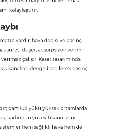
kışının eşit dağılmasını ve temas
ni kolaylaştırır.
kaybı
ametre vardır: hava debisi ve basınç
s süresi düşer, adsorpsiyon verimi
verimsiz çalışır. Kaset tasarımında
ış kanalları dengeli seçilerek basınç
idir; partikül yükü yüksek ortamlarda
nmak, karbonun yüzey tıkanmasını
sistemler hem sağlıklı hava hem de