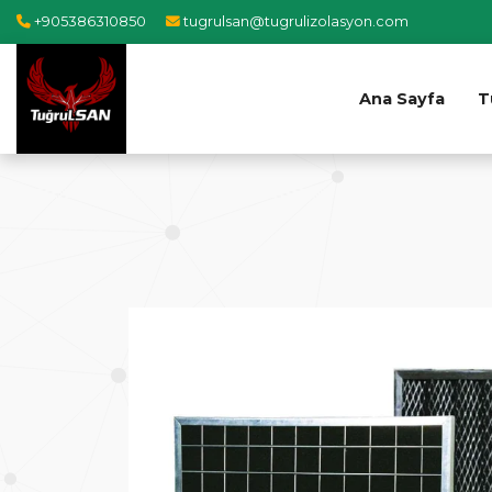
+905386310850
tugrulsan@tugrulizolasyon.com
Ana Sayfa
T