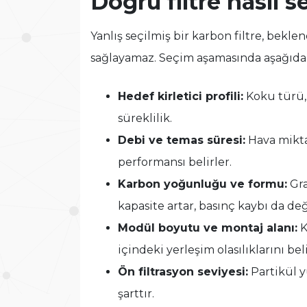
Doğru filtre nasıl se
Yanlış seçilmiş bir karbon filtre, bek
sağlayamaz. Seçim aşamasında aşağıdaki 
Hedef kirletici profili:
Koku türü, 
süreklilik.
Debi ve temas süresi:
Hava miktar
performansı belirler.
Karbon yoğunluğu ve formu:
Gra
kapasite artar, basınç kaybı da değ
Modül boyutu ve montaj alanı:
K
içindeki yerleşim olasılıklarını beli
Ön filtrasyon seviyesi:
Partikül y
şarttır.