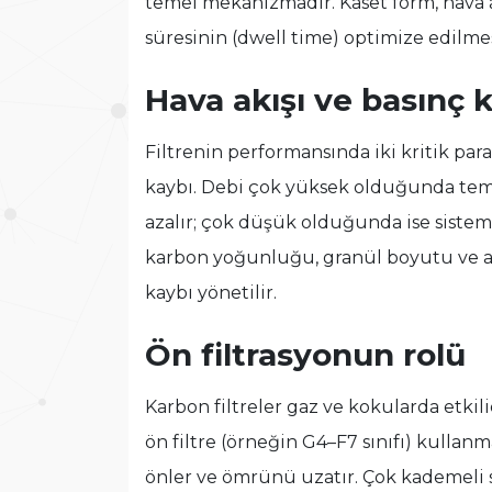
temel mekanizmadır. Kaset form, hava a
süresinin (dwell time) optimize edilmesi
Hava akışı ve basınç 
Filtrenin performansında iki kritik par
kaybı. Debi çok yüksek olduğunda tema
azalır; çok düşük olduğunda ise sistem 
karbon yoğunluğu, granül boyutu ve ak
kaybı yönetilir.
Ön filtrasyonun rolü
Karbon filtreler gaz ve kokularda etkil
ön filtre (örneğin G4–F7 sınıfı) kulla
önler ve ömrünü uzatır. Çok kademeli 