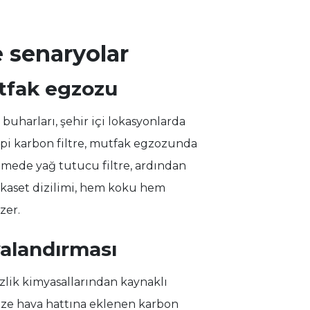
e senaryolar
utfak egzozu
buharları, şehir içi lokasyonlarda
 tipi karbon filtre, mutfak egzozunda
mede yağ tutucu filtre, ardından
kaset dizilimi, hem koku hem
zer.
valandırması
zlik kimyasallarından kaynaklı
aze hava hattına eklenen karbon